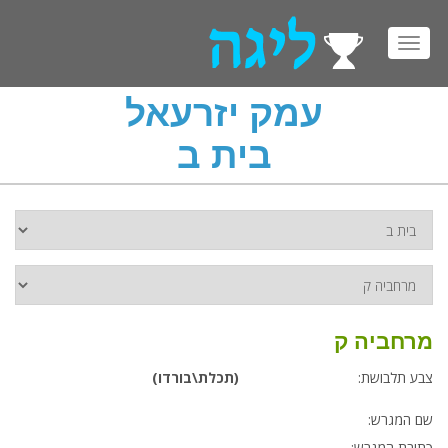
Toggl
navig
עמק יזרעאל
בית ב
מרחביה ק
צבע תלבושת:
(תכלת\בורדו)
שם המגרש:
כתובת המגרש: