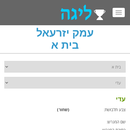
Toggl
navig
עמק יזרעאל
בית א
עדי
צבע תלבושת:
(שחור)
שם המגרש:
כתובת המגרש: