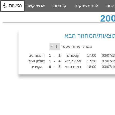
נגישות
שות
לוח משחקים
קבוצות
אנשי קשר
וצאות
/
המחזור הבא
משחקי מחזור מספר
03/07/1
17:00
קטלונים
2
-
1
ר.מ.ונהנים
07/07/1
17:30
הפועל ב"ש
4
-
1
שולחן עגול
03/07/1
18:00
רמות סיטי
5
-
0
הקצרים