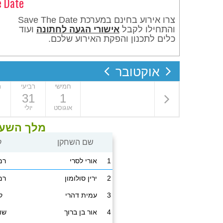
e Date
צרו אירוע בחינם במערכת Save The Date
והתחילו לקבל
אישורי הגעה לחתונה
ועוד
כלים לתכנון והפקת האירוע שלכם.
אוקטובר
חמישי
רביעי
ר
31
1
אוגוסט
יולי
מלך השע
שם השחקן
ק
1
אורי לסרי
רמ
2
ירין סולומון
רמ
3
עמית דהרי
ק
4
אור בן ברוך
שול