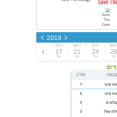
Save Th
2019
אשון
רביעי
ראשון
רביעי
ראשון
רביעי
ראשון
7
10
14
17
21
24
28
יולי
יולי
יולי
יולי
יולי
יולי
יולי
רים
בוצה
סה"כ
ות סיטי
7
ות סיטי
5
טלונים
4
חן עגול
3