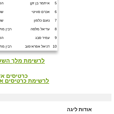
5
איתמר בן זקן
הפ
6
אכרם סוויטי
שול
7
נועם כלפון
שול
8
עדיאל מלסה
רבין מת
9
עמיר סבג
הפ
10
דניאל אפראימוב
רבין מת
לרשימת מלך השע
כרטיסים אד
לרשימת כרטיסים א
אודות ליגה