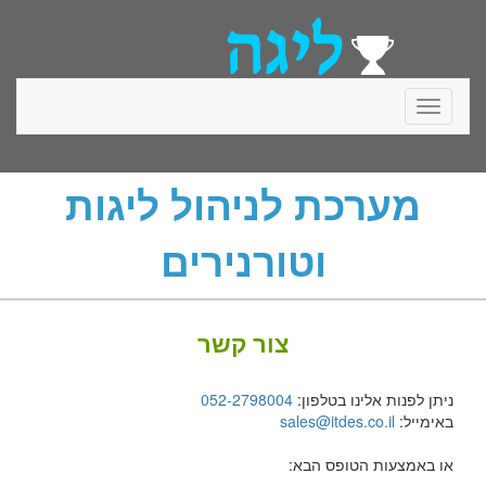
Toggle
navigati
מערכת לניהול ליגות
וטורנירים
צור קשר
ניתן לפנות אלינו בטלפון:
052-2798004
באימייל:
sales@itdes.co.il
או באמצעות הטופס הבא: