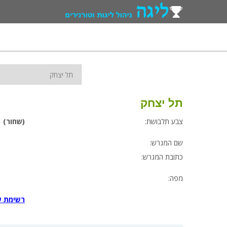
תל יצחק
צבע תלבושת:
(שחור)
שם המגרש:
כתובת המגרש:
מפה:
רשימת ש