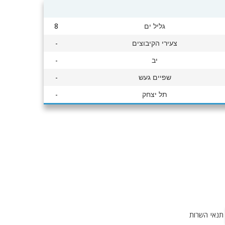
8
גליל ים
-
צעירי הקיבוצים
-
יב
-
שפיים געש
-
תל יצחק
תנאי השרות